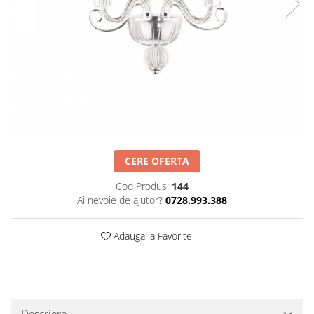
Obiecte decorative
Jardiniere si vase luminoase
Iluminat
Candelabre
Iluminat decorativ
CERE OFERTA
Cod Produs:
144
Ai nevoie de ajutor?
0728.993.388
Adauga la Favorite
Descriere