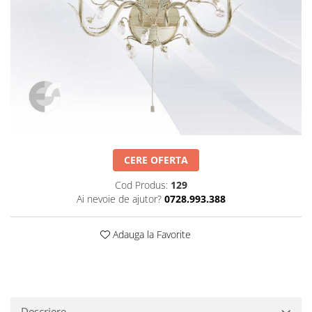
Obiecte decorative
Jardiniere si vase luminoase
Iluminat
Candelabre
Iluminat decorativ
CERE OFERTA
Cod Produs:
129
Ai nevoie de ajutor?
0728.993.388
Adauga la Favorite
Descriere