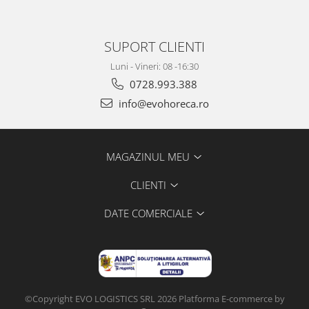
SUPORT CLIENTI
Luni - Vineri: 08 -16:30
0728.993.388
info@evohoreca.ro
MAGAZINUL MEU
CLIENTI
DATE COMERCIALE
©Copyright EVO LOGISTICS SRL 2026
Platforma E-commerce by