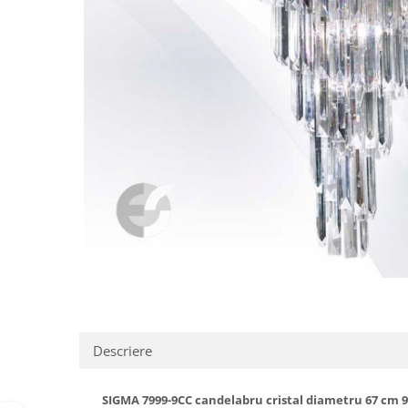
Obiecte decorative
Jardiniere si vase luminoase
Iluminat
Candelabre
Iluminat decorativ
Descriere
SIGMA 7999-9CC candelabru cristal diametru 67 cm 9