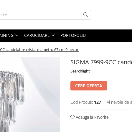
AINING
CARUCIOARE
PORTOFOLIU
C candelabre cristal diametru 67 cm 9 becuri
SIGMA 7999-9CC candel
Searchlight
CERE OFERTA
Cod Produs:
127
Ai nevoie de a
Adauga la Favorite