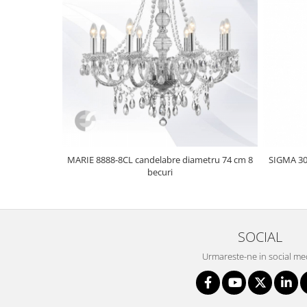
MARIE 8888-8CL candelabre diametru 74 cm 8
SIGMA 30
becuri
SOCIAL
Urmareste-ne in social me