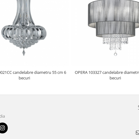
021CC candelabre diametru 55 cm 6
OPERA 103327 candelabre diametr
becuri
becuri
dia