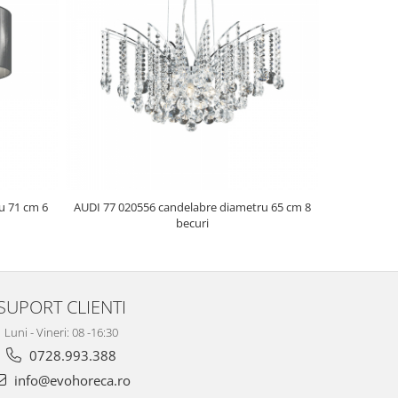
u 71 cm 6
AUDI 77 020556 candelabre diametru 65 cm 8
ALMANDITE
becuri
SUPORT CLIENTI
Luni - Vineri: 08 -16:30
0728.993.388
info@evohoreca.ro