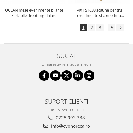
OCEAN mese evenimente pliante
MXT ST633 scaune pentru
/ pliabile dreptunghiulare
evenimente si conferinta
suprapozabile cadru auriu
1
2
3
5
...
SOCIAL
Urmareste-ne in social media
SUPORT CLIENTI
Luni - Vineri: 08 -16:30
0728.993.388
info@evohoreca.ro