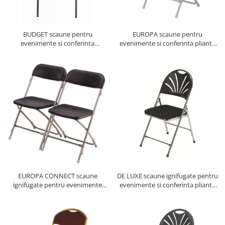
Obiecte decorative
Jardiniere si vase luminoase
Iluminat
BUDGET scaune pentru
EUROPA scaune pentru
evenimente si conferinta
evenimente si conferinta pliante
Candelabre
suprapozabile
pliabile
Iluminat decorativ
EUROPA CONNECT scaune
DE LUXE scaune ignifugate pentru
ignifugate pentru evenimente
evenimente si conferinta pliante
catering si conferinta pliante
pliabile
pliabile