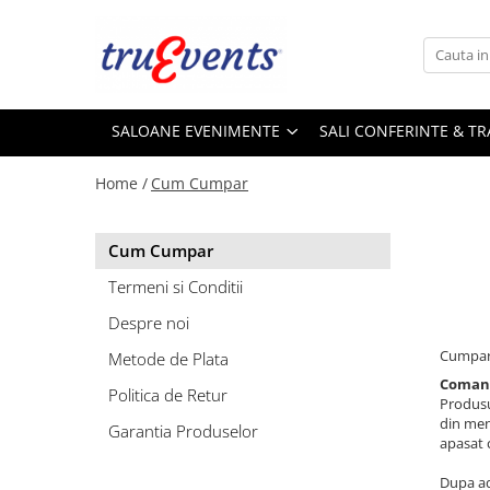
Saloane Evenimente
Sali Conferinte & Training
Carucioare
Scaune Evenimente
Scaune conferinta & training
Scaune
SALOANE EVENIMENTE
SALI CONFERINTE & TR
Plastic
Pliabile
Tapitate
Suprapozabile
Home /
Cum Cumpar
Prezidiu
Mese conferinta & training
Mese pliabile evenimente
Mese tip desk
Cum Cumpar
Rotunde
Mese expo
Termeni si Conditii
Dreptunghiulare
Despre noi
Cocktail
Huse
Cumpara
Metode de Plata
Comand
Baruri
Politica de Retur
Produsul
Canapele
din men
Garantia Produselor
apasat 
Mocheta
Dupa ad