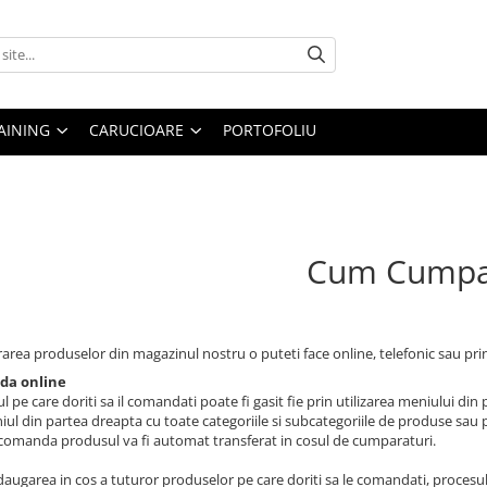
AINING
CARUCIOARE
PORTOFOLIU
Cum Cumpa
rea produselor din magazinul nostru o puteti face online, telefonic sau prin
a online
 pe care doriti sa il comandati poate fi gasit fie prin utilizarea meniului din
iul din partea dreapta cu toate categoriile si subcategoriile de produse sau 
comanda produsul va fi automat transferat in cosul de cumparaturi.
augarea in cos a tuturor produselor pe care doriti sa le comandati, proces