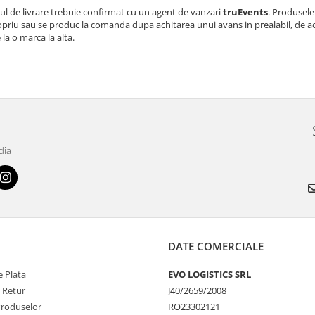
l de livrare trebuie confirmat cu un agent de vanzari
truEvents
. Produsele 
opriu sau se produc la comanda dupa achitarea unui avans in prealabil, de ac
e la o marca la alta.
dia
DATE COMERCIALE
 Plata
EVO LOGISTICS SRL
e Retur
J40/2659/2008
Produselor
RO23302121