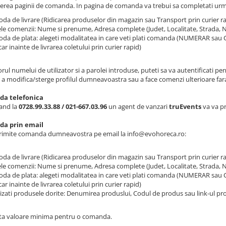
erea paginii de comanda. In pagina de comanda va trebui sa completati urm
da de livrare (Ridicarea produselor din magazin sau Transport prin curier r
le comenzii: Nume si prenume, Adresa complete (Judet, Localitate, Strada, Nu
da de plata: alegeti modalitatea in care veti plati comanda (NUMERAR sau C
ar inainte de livrarea coletului prin curier rapid)
rul numelui de utilizator si a parolei introduse, puteti sa va autentificati p
, a modifica/sterge profilul dumneavoastra sau a face comenzi ulterioare far
a telefonica
and la
0728.99.33.88 / 021-667.03.96
un agent de vanzari
truEvents
va va p
a prin email
trimite comanda dumneavostra pe email la info@evohoreca.ro:
da de livrare (Ridicarea produselor din magazin sau Transport prin curier r
le comenzii: Nume si prenume, Adresa complete (Judet, Localitate, Strada, Nu
da de plata: alegeti modalitatea in care veti plati comanda (NUMERAR sau C
ar inainte de livrarea coletului prin curier rapid)
izati produsele dorite: Denumirea produslui, Codul de produs sau link-ul pr
ta valoare minima pentru o comanda.