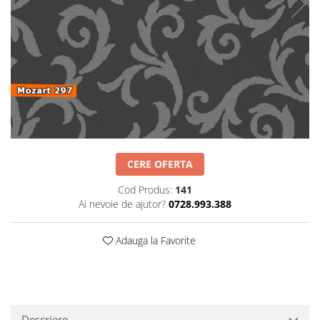
Obiecte decorative
Jardiniere si vase luminoase
Iluminat
Candelabre
Iluminat decorativ
CERE OFERTA
Cod Produs:
141
Ai nevoie de ajutor?
0728.993.388
Adauga la Favorite
Descriere