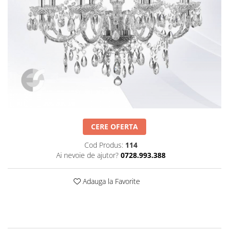
Obiecte decorative
Jardiniere si vase luminoase
Iluminat
Candelabre
Iluminat decorativ
CERE OFERTA
Cod Produs:
114
Ai nevoie de ajutor?
0728.993.388
Adauga la Favorite