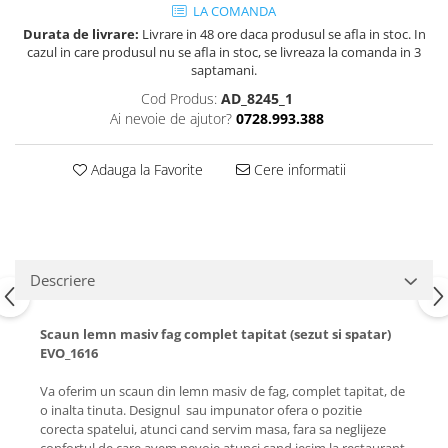
LA COMANDA
Durata de livrare:
Livrare in 48 ore daca produsul se afla in stoc. In
cazul in care produsul nu se afla in stoc, se livreaza la comanda in 3
saptamani.
Cod Produs:
AD_8245_1
Ai nevoie de ajutor?
0728.993.388
Adauga la Favorite
Cere informatii
Descriere
Scaun lemn masiv fag complet tapitat (sezut si spatar)
EVO_1616
Va oferim un scaun din lemn masiv de fag, complet tapitat, de
o inalta tinuta. Designul sau impunator ofera o pozitie
corecta spatelui, atunci cand servim masa, fara sa neglijeze
confortul de care avem nevoie atunci cand iesim la restaurant