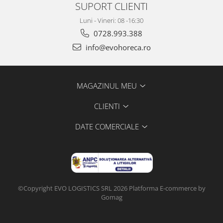
SUPORT CLIENTI
Luni - Vineri: 08 -16:30
0728.993.388
info@evohoreca.ro
MAGAZINUL MEU
CLIENTI
DATE COMERCIALE
©Copyright EVO LOGISTICS SRL 2026
Platforma E-commerce by
Gomag