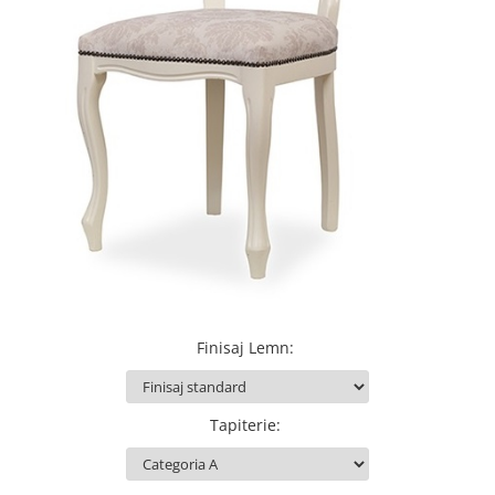
Obiecte decorative
Jardiniere si vase luminoase
Iluminat
Candelabre
Iluminat decorativ
Finisaj Lemn
:
Tapiterie
: