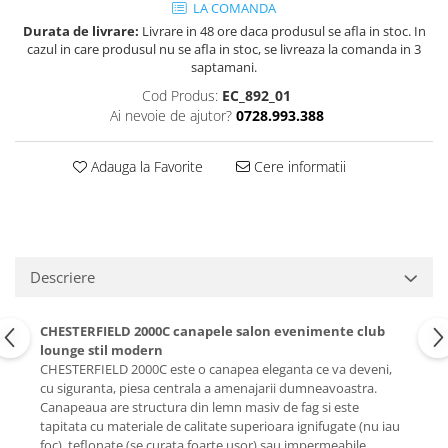
LA COMANDA
Durata de livrare:
Livrare in 48 ore daca produsul se afla in stoc. In
cazul in care produsul nu se afla in stoc, se livreaza la comanda in 3
saptamani.
Cod Produs:
EC_892_01
Ai nevoie de ajutor?
0728.993.388
Adauga la Favorite
Cere informatii
Descriere
CHESTERFIELD 2000C canapele salon evenimente club
lounge stil modern
CHESTERFIELD 2000C este o canapea eleganta ce va deveni,
cu siguranta, piesa centrala a amenajarii dumneavoastra.
Canapeaua are structura din lemn masiv de fag si este
tapitata cu materiale de calitate superioara ignifugate (nu iau
foc), teflonate (se curata foarte usor) sau impermeabile