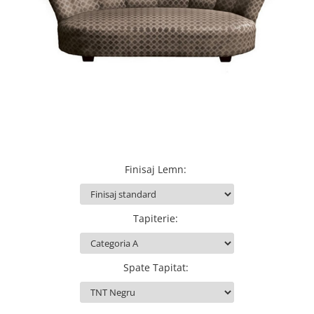
Obiecte decorative
Jardiniere si vase luminoase
Iluminat
Candelabre
Iluminat decorativ
Finisaj Lemn
:
Tapiterie
:
Spate Tapitat
: