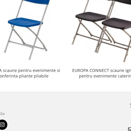
 scaune pentru evenimente si
EUROPA CONNECT scaune ign
onferinta pliante pliabile
pentru evenimente caterin
conferinta pliante pliabi
dia