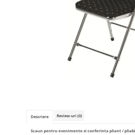
Obiecte decorative
Jardiniere si vase luminoase
Iluminat
Candelabre
Iluminat decorativ
Review-uri
(0)
Descriere
Scaun pentru evenimente si conferinta pliant / pliab