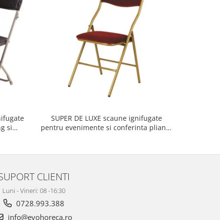
ifugate
SUPER DE LUXE scaune ignifugate
GLOBE sc
g si
pentru evenimente si conferinta pliante
con
le
pliabile
SUPORT CLIENTI
Luni - Vineri: 08 -16:30
0728.993.388
info@evohoreca.ro