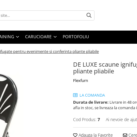
AINING
CARUCIOARE
PORTOFOLIU
fugate pentru evenimente si conferinta pliante pliabile
DE LUXE scaune ignifu
pliante pliabile
Flexfurn
LA COMANDA
Durata de livrare:
Livrare in 48 or
afla in stoc, se livreaza la comanda
Cod Produs:
7
Ai nevoie de aju
Adauga la Favorite
Cere 