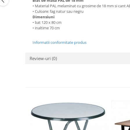
Blat de masa PAL de 18 mm
•
Material PAL melaminat cu grosime de 18 mm si cant A
•
Culoare
:
fag natur sau negru
Dimensiuni
• bat 120 x 80 cm
• inaltime 70 cm
Informatii conformitate produs
Review-uri
(0)