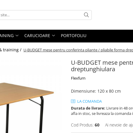
AINING
CARUCIOARE
PORTOFOLIU
& training /
U-BUDGET mese pentru conferinta pliante / pliabile forma dre
U-BUDGET mese pentru 
dreptunghiulara
Flexfurn
Dimensiune
:
120 x 80 cm
LA COMANDA
Durata de livrare:
Livrare in 48 or
afla in stoc, se livreaza la comanda
Cod Produs:
60
Ai nevoie de aj