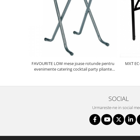
FAVOURITE LOW mese joase rotunde pentru
MXT EC-
evenimente catering cocktail party pliante
pliabile
SOCIAL
Urmareste-ne in social me