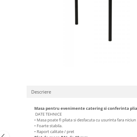
Obiecte decorative
Jardiniere si vase luminoase
Iluminat
Candelabre
Iluminat decorativ
Descriere
Masa pentru evenimente catering si conferinta pli
DATE TEHNICE
•
Masa
poate
fi
pliata si desfacuta cu usurinta
fara
niciun
•
Foarte stabila.
• Raport calitate / pret