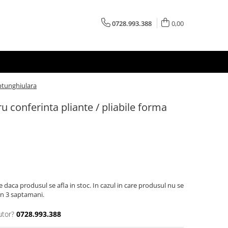
0728.993.388
0,00
ptunghiulara
conferinta pliante / pliabile forma
e daca produsul se afla in stoc. In cazul in care produsul nu se
 in 3 saptamani.
utor?
0728.993.388