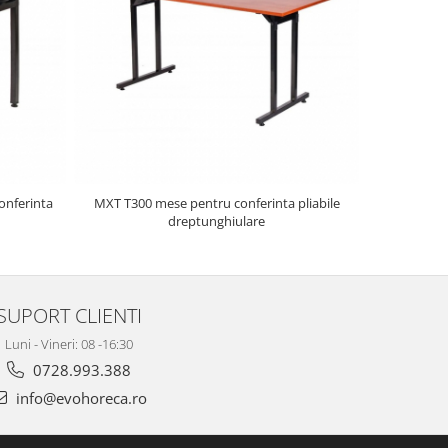
onferinta
MXT T300 mese pentru conferinta pliabile
U-TABLE m
dreptunghiulare
p
SUPORT CLIENTI
Luni - Vineri: 08 -16:30
0728.993.388
info@evohoreca.ro