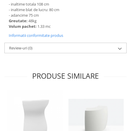
- inaltime
totala
108 c
m
- inaltime blat de lucru:
80 c
m
- adancime
75 c
m
Greutate:
48kg
Volum pachet:
1.33 mc
Informatii conformitate produs
Review-uri
(0)
PRODUSE SIMILARE