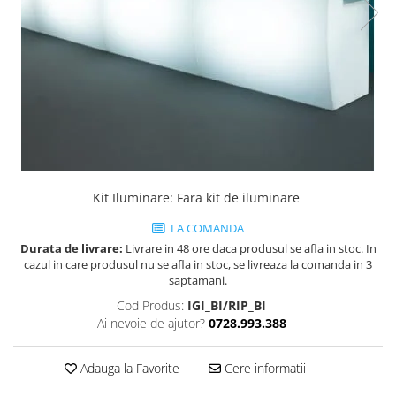
Obiecte decorative
Jardiniere si vase luminoase
Iluminat
Candelabre
Iluminat decorativ
Kit Iluminare
:
Fara kit de iluminare
LA COMANDA
Durata de livrare:
Livrare in 48 ore daca produsul se afla in stoc. In
cazul in care produsul nu se afla in stoc, se livreaza la comanda in 3
saptamani.
Cod Produs:
IGI_BI/RIP_BI
Ai nevoie de ajutor?
0728.993.388
Adauga la Favorite
Cere informatii