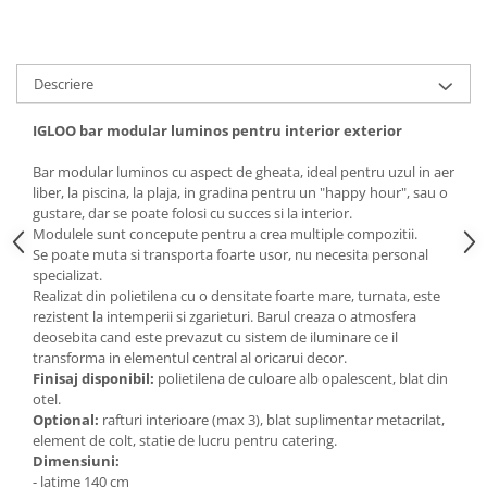
Descriere
IGLOO bar modular luminos pentru interior exterior
Bar modular luminos cu aspect de gheata, ideal pentru uzul in aer
liber, la piscina, la plaja, in gradina pentru un "happy hour", sau o
gustare, dar se poate folosi cu succes si la interior.
Modulele sunt concepute pentru a crea multiple compozitii
.
Se poate muta si transporta foarte usor, nu necesita personal
specializat.
Realizat din polietilena cu o densitate foarte mare, turnata, este
rezistent la intemperii si zgarieturi.
Barul creaza o atmosfera
deosebita cand este prevazut cu sistem de iluminare ce il
transforma in elementul central al oricarui decor.
Finisaj disponibil:
polietilena de culoare alb opalescent, blat din
otel.
Optional:
r
afturi interioare (max 3), blat suplimentar metacrilat,
element de colt, statie de lucru pentru catering
.
Dimensiuni:
- latime
140 cm